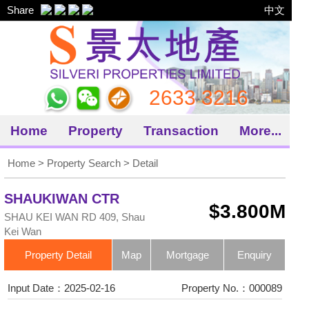
Share
中文
2633 3216
Home
Property
Transaction
More...
Home
>
Property Search
> Detail
SHAUKIWAN CTR
$3.800M
BLK C
SHAU KEI WAN RD 409, Shau
Kei Wan
Property Detail
Map
Mortgage
Enquiry
Input Date：2025-02-16
Property No.：000089