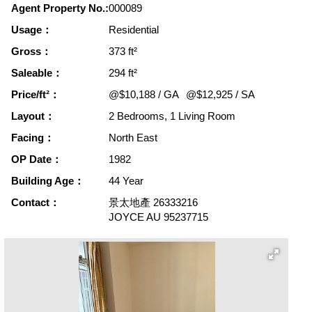
Agent Property No.:
000089
Usage：
Residential
Gross：
373 ft²
Saleable：
294 ft²
Price/ft²：
@$10,188 / GA
@$12,925 / SA
Layout：
2 Bedrooms, 1 Living Room
Facing：
North East
OP Date：
1982
Building Age：
44 Year
Contact：
景太地產
26333216
JOYCE AU
95237715