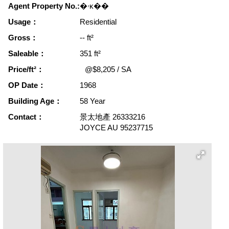
Agent Property No.:
�ۥκ��
Usage：
Residential
Gross：
-- ft²
Saleable：
351 ft²
Price/ft²：
@$8,205 / SA
OP Date：
1968
Building Age：
58 Year
Contact：
景太地產
26333216
JOYCE AU
95237715