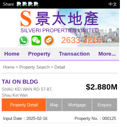
Share
中文
2633 3216
Home
Property
Transaction
More...
Home
>
Property Search
> Detail
TAI ON BLDG
$2.880M
SHAU KEI WAN RD 57-87,
Shau Kei Wan
Property Detail
Map
Mortgage
Enquiry
Input Date：2025-02-16
Property No.：000125