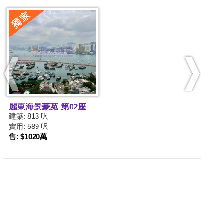
麗東海景豪苑 第02座
建築: 813 呎
實用: 589 呎
售: $1020萬