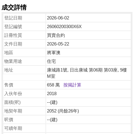
成交詳情
登記日期
2026-06-02
登記編號
26060200300X6X
註冊性質
買賣合約
文件日期
2026-05-22
地區
將軍澳
物業用途
住宅
地址
康城路1號, 日出康城 第06期 第03座, 9樓
M室
售價
658 萬
按揭計算
入伙年份
2018
面積(呎)
--(建)
地契年期
2052 (尚餘26年)
呎價
--(建)
可續年期