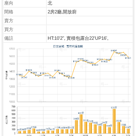
座向
北
間格
2房2廳,開放廚
賣方
買方
備註
HT:10'2", 實積包露台22'UP16',