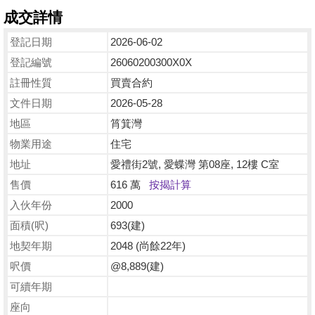
成交詳情
登記日期
2026-06-02
登記編號
26060200300X0X
註冊性質
買賣合約
文件日期
2026-05-28
地區
筲箕灣
物業用途
住宅
地址
愛禮街2號, 愛蝶灣 第08座, 12樓 C室
售價
616 萬
按揭計算
入伙年份
2000
面積(呎)
693(建)
地契年期
2048 (尚餘22年)
呎價
@8,889(建)
可續年期
座向