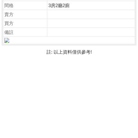
間格
3房2廳2廁
賣方
買方
備註
註: 以上資料僅供參考!