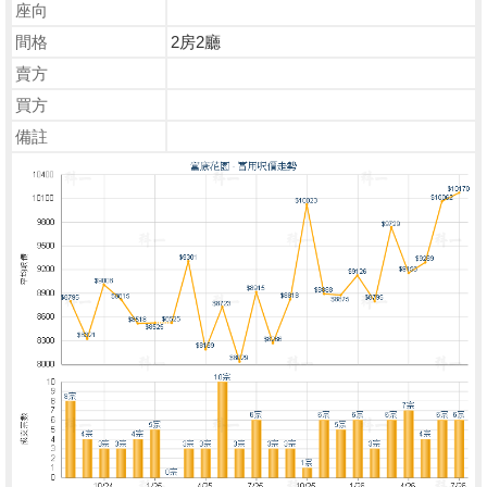
座向
間格
2房2廳
賣方
買方
備註