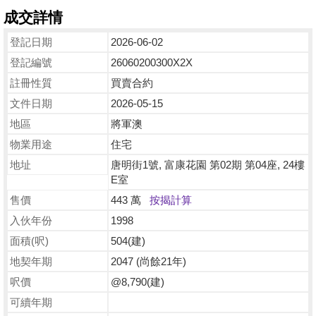
成交詳情
登記日期
2026-06-02
登記編號
26060200300X2X
註冊性質
買賣合約
文件日期
2026-05-15
地區
將軍澳
物業用途
住宅
地址
唐明街1號, 富康花園 第02期 第04座, 24樓
E室
售價
443 萬
按揭計算
入伙年份
1998
面積(呎)
504(建)
地契年期
2047 (尚餘21年)
呎價
@8,790(建)
可續年期