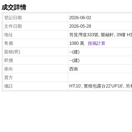
成交詳情
登記日期
2026-06-02
文件日期
2026-05-28
地址
筲箕灣道333號, 樂融軒, 39樓 H
售價
1080 萬
按揭計算
面積(呎)
--(建)
呎價
--(建)
座向
西南
賣方
備註
HT:10', 實積包露台22'UP16', 另