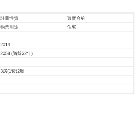
註冊性質
買賣合約
物業用途
住宅
2014
2058 (尚餘32年)
3房(1套)2廳