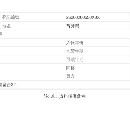
登記編號
26060200550X9X
地區
筲箕灣
室
入伙年份
地契年期
可續年期
間格
買方
有窗台32',
註: 以上資料僅供參考!