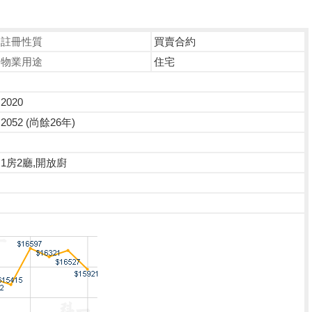
註冊性質
買賣合約
物業用途
住宅
2020
2052 (尚餘26年)
1房2廳,開放廚