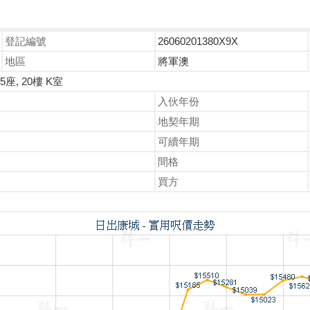
登記編號
26060201380X9X
地區
將軍澳
座, 20樓 K室
入伙年份
地契年期
可續年期
間格
買方