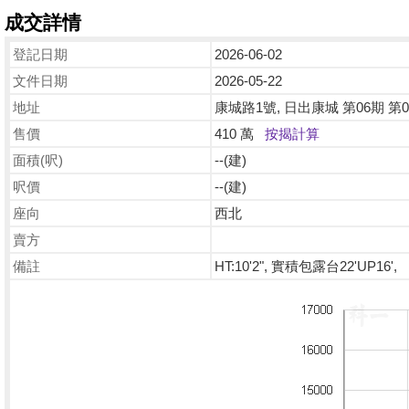
成交詳情
登記日期
2026-06-02
文件日期
2026-05-22
地址
康城路1號, 日出康城 第06期 第05
售價
410 萬
按揭計算
面積(呎)
--(建)
呎價
--(建)
座向
西北
賣方
備註
HT:10'2", 實積包露台22'UP16',