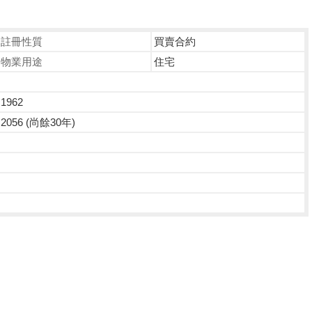
註冊性質
買賣合約
物業用途
住宅
1962
2056 (尚餘30年)