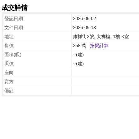
成交詳情
登記日期
2026-06-02
文件日期
2026-05-13
地址
康祥街2號, 太祥樓, 1樓 K室
售價
258 萬
按揭計算
面積(呎)
--(建)
呎價
--(建)
座向
賣方
備註