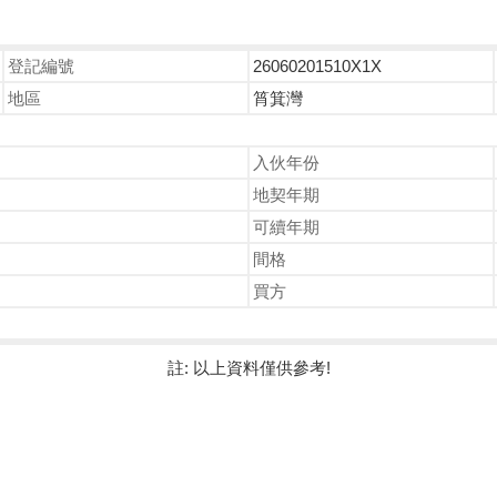
登記編號
26060201510X1X
地區
筲箕灣
入伙年份
地契年期
可續年期
間格
買方
註: 以上資料僅供參考!