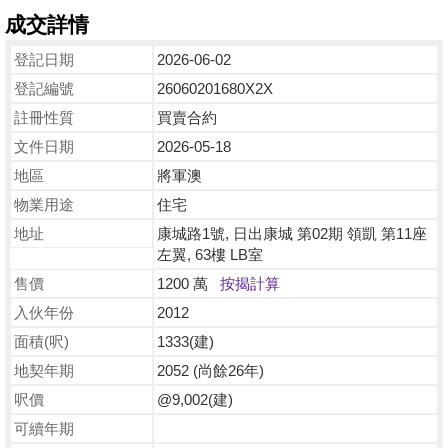
成交詳情
登記日期
2026-06-02
登記編號
26060201680X2X
註冊性質
買賣合約
文件日期
2026-05-18
地區
將軍澳
物業用途
住宅
地址
康城路1號, 日出康城 第02期 領凱 第11座
左翼, 63樓 LB室
售價
1200 萬
按揭計算
入伙年份
2012
面積(呎)
1333(建)
地契年期
2052 (尚餘26年)
呎價
@9,002(建)
可續年期