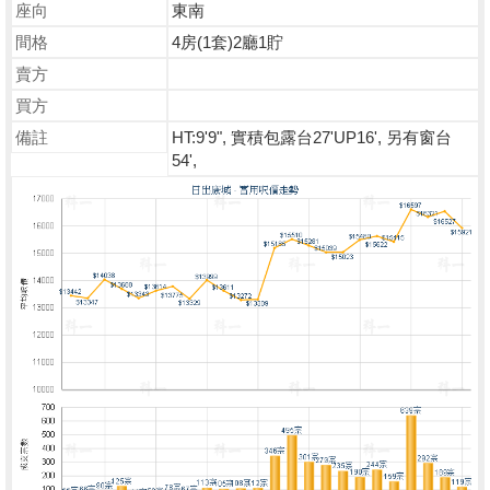
座向
東南
間格
4房(1套)2廳1貯
賣方
買方
備註
HT:9'9", 實積包露台27'UP16', 另有窗台
54',