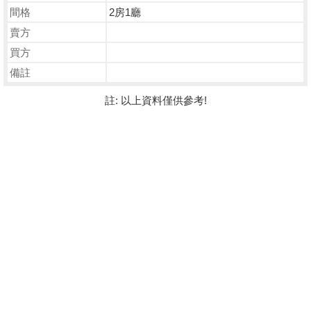
間格
2房1廳
賣方
買方
備註
註: 以上資料僅供參考!