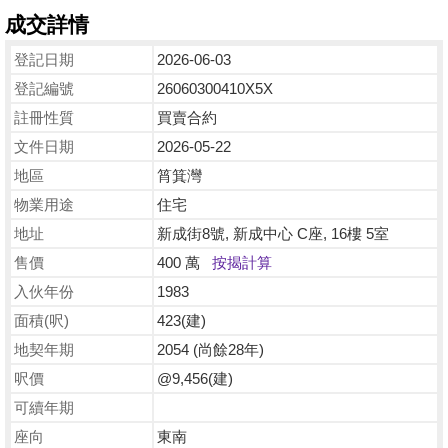
成交詳情
登記日期
2026-06-03
登記編號
26060300410X5X
註冊性質
買賣合約
文件日期
2026-05-22
地區
筲箕灣
物業用途
住宅
地址
新成街8號, 新成中心 C座, 16樓 5室
售價
400 萬
按揭計算
入伙年份
1983
面積(呎)
423(建)
地契年期
2054 (尚餘28年)
呎價
@9,456(建)
可續年期
座向
東南