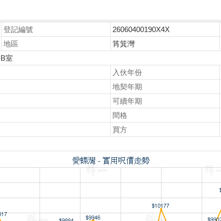
登記編號
26060400190X4X
地區
筲箕灣
 B室
入伙年份
地契年期
可續年期
間格
買方