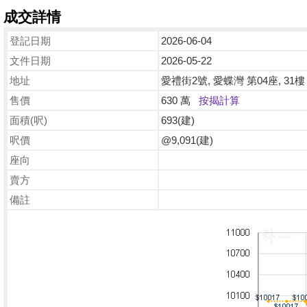
成交詳情
登記日期
2026-06-04
文件日期
2026-05-22
地址
愛禮街2號, 愛蝶灣 第04座, 31樓
售價
630 萬
按揭計算
面積(呎)
693(建)
呎價
@9,091(建)
座向
賣方
備註