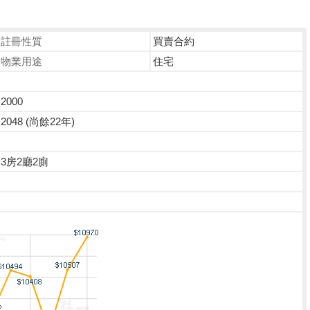
註冊性質
買賣合約
物業用途
住宅
2000
2048 (尚餘22年)
3房2廳2廁