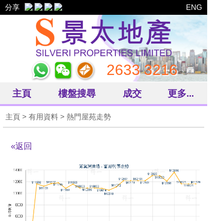
分享
ENG
2633 3216
主頁
樓盤搜尋
成交
更多...
主頁
> 有用資料 > 熱門屋苑走勢
«返回