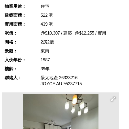
物業用途：
住宅
建築面積：
522 呎
實用面積：
439 呎
呎價：
@$10,307 / 建築
@$12,255 / 實用
間格：
2房2廳
景觀：
東南
入伙年份：
1987
樓齡：
39年
聯絡人：
景太地產
26333216
JOYCE AU
95237715