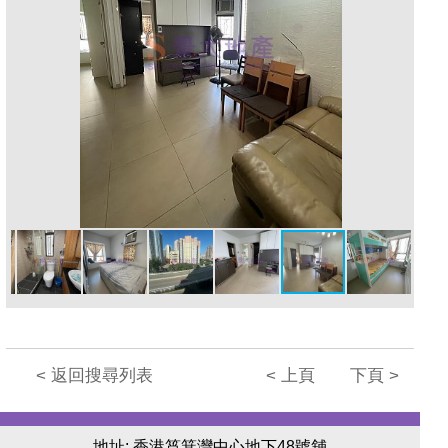
< 返回搜尋列表
< 上頁
下頁 >
地址: 香港筲箕灣中心地下48號舖