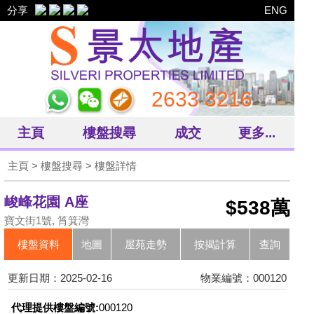
分享
ENG
2633 3216
主頁
樓盤搜尋
成交
更多...
主頁
>
樓盤搜尋
> 樓盤詳情
峻峰花園 A座
$538萬
寶文街1號, 筲箕灣
樓盤資料
地圖
屋苑走勢
按揭計算
查詢
更新日期：2025-02-16
物業編號：000120
代理提供樓盤編號:
000120