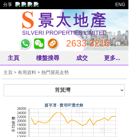
分享
ENG
2633 3216
主頁
樓盤搜尋
成交
更多...
主頁
> 有用資料 > 熱門屋苑走勢