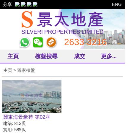
分享
ENG
2633 3216
主頁
樓盤搜尋
成交
更多...
主頁
> 獨家樓盤
麗東海景豪苑 第02座
建築: 813呎
實用: 589呎