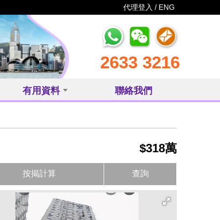
代理登入 /
ENG
2633 3216
有用資料
聯絡我們
$318萬
按揭計算
查詢