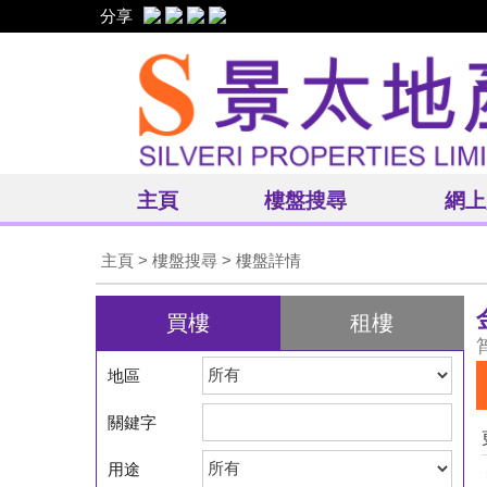
分享
主頁
樓盤搜尋
網上
主頁
>
樓盤搜尋
> 樓盤詳情
買樓
租樓
地區
關鍵字
用途