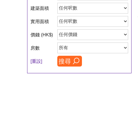
建築面積
實用面積
價錢 (HK$)
房數
搜尋
[重設]