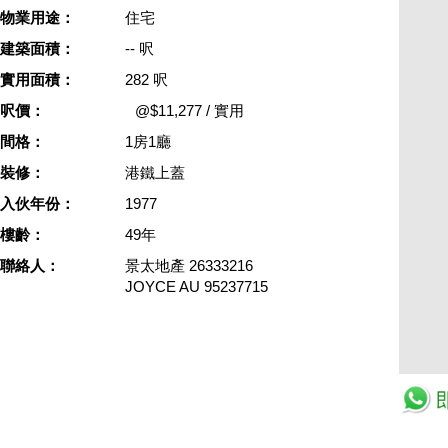
物業用途：
住宅
建築面積：
-- 呎
實用面積：
282 呎
呎價：
@$11,277 / 實用
間格：
1房1廳
裝修：
港鐵上蓋
入伙年份：
1977
樓齡：
49年
聯絡人：
景太地產
26333216
JOYCE AU
95237715