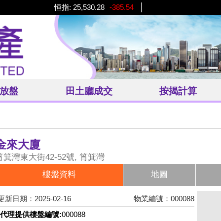
恒指:
25,530.28
-385.54
放盤
田土廳
成交
按揭計算
金來大廈
筲箕灣東大街42-52號, 筲箕灣
樓盤資料
地圖
更新日期：2025-02-16
物業編號：000088
代理提供樓盤編號:
000088